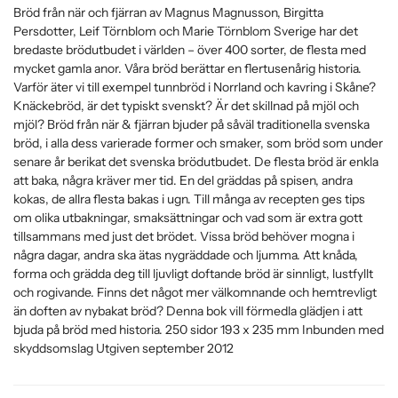
Bröd från när och fjärran av Magnus Magnusson, Birgitta
Persdotter, Leif Törnblom och Marie Törnblom Sverige har det
bredaste brödutbudet i världen – över 400 sorter, de flesta med
mycket gamla anor. Våra bröd berättar en flertusenårig historia.
Varför äter vi till exempel tunnbröd i Norrland och kavring i Skåne?
Knäckebröd, är det typiskt svenskt? Är det skillnad på mjöl och
mjöl? Bröd från när & fjärran bjuder på såväl traditionella svenska
bröd, i alla dess varierade former och smaker, som bröd som under
senare år berikat det svenska brödutbudet. De flesta bröd är enkla
att baka, några kräver mer tid. En del gräddas på spisen, andra
kokas, de allra flesta bakas i ugn. Till många av recepten ges tips
om olika utbakningar, smaksättningar och vad som är extra gott
tillsammans med just det brödet. Vissa bröd behöver mogna i
några dagar, andra ska ätas nygräddade och ljumma. Att knåda,
forma och grädda deg till ljuvligt doftande bröd är sinnligt, lustfyllt
och rogivande. Finns det något mer välkomnande och hemtrevligt
än doften av nybakat bröd? Denna bok vill förmedla glädjen i att
bjuda på bröd med historia. 250 sidor 193 x 235 mm Inbunden med
skyddsomslag Utgiven september 2012