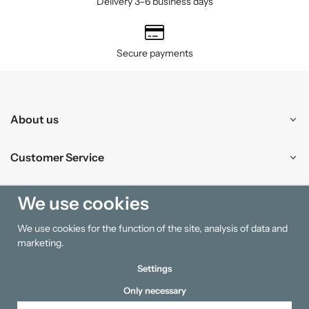
Delivery 3–6 business days
Secure payments
About us
Customer Service
Shopping
We use cookies
We use cookies for the function of the site, analysis of data and
Information
marketing.
Settings
Only necessary