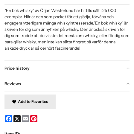
"En bok whisky" av Örjan Westerlund har hittills sålt i 25 000
exemplar. Här är den som pocket för att glädja, förvåna och
engagera ytterligare många whiskyintresserade."En bok whisky" är
skriven för dig som är nyfiken på whisky. Den är också skriven för
dig som trodde att du visste det mesta om whisky, eller för dig som
bara gillar whisky, men inte kan sätta fingret på varför denna
älskade dryck är så oerhört fascinerande!
Price history
Reviews
Add to Favorites
Facebook
X
Email
Pinterest
Item ID: