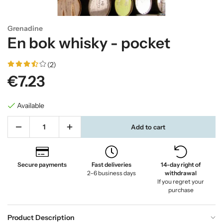
Grenadine
En bok whisky - pocket
(2)
€7.23
Available
Add to cart
Secure payments
Fast deliveries
14-day right of
2–6 business days
withdrawal
If you regret your
purchase
Product Description