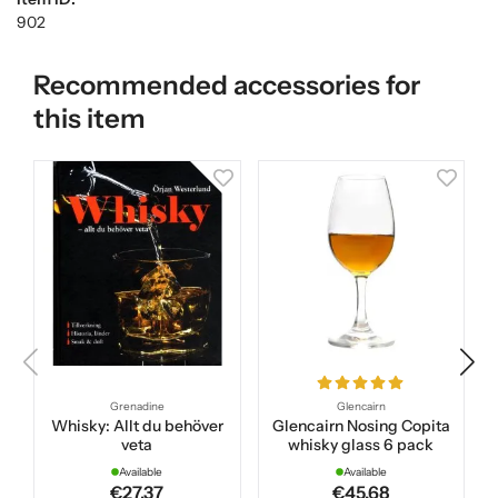
902
Recommended accessories for
this item
Grenadine
Glencairn
Whisky: Allt du behöver
Glencairn Nosing Copita
veta
whisky glass 6 pack
Available
Available
€27.37
€45.68