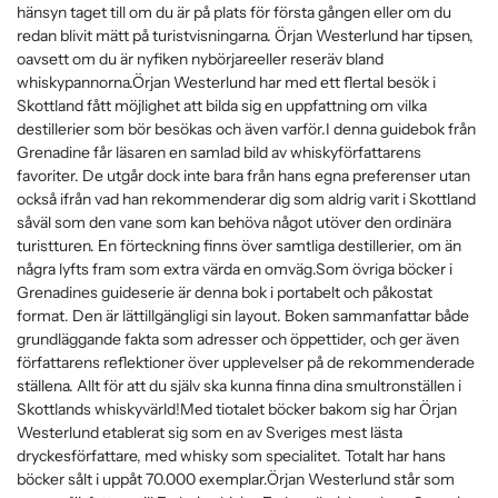
hänsyn taget till om du är på plats för första gången eller om du
redan blivit mätt på turistvisningarna. Örjan Westerlund har tipsen,
oavsett om du är nyfiken nybörjareeller reseräv bland
whiskypannorna.Örjan Westerlund har med ett flertal besök i
Skottland fått möjlighet att bilda sig en uppfattning om vilka
destillerier som bör besökas och även varför.I denna guidebok från
Grenadine får läsaren en samlad bild av whiskyförfattarens
favoriter. De utgår dock inte bara från hans egna preferenser utan
också ifrån vad han rekommenderar dig som aldrig varit i Skottland
såväl som den vane som kan behöva något utöver den ordinära
turistturen. En förteckning finns över samtliga destillerier, om än
några lyfts fram som extra värda en omväg.Som övriga böcker i
Grenadines guideserie är denna bok i portabelt och påkostat
format. Den är lättillgängligi sin layout. Boken sammanfattar både
grundläggande fakta som adresser och öppettider, och ger även
författarens reflektioner över upplevelser på de rekommenderade
ställena. Allt för att du själv ska kunna finna dina smultronställen i
Skottlands whiskyvärld!Med tiotalet böcker bakom sig har Örjan
Westerlund etablerat sig som en av Sveriges mest lästa
dryckesförfattare, med whisky som specialitet. Totalt har hans
böcker sålt i uppåt 70.000 exemplar.Örjan Westerlund står som