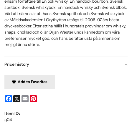
ensam författare till En bok whisky, En handbok bourbon, Svensk
spritbok, Svensk whiskybok, En handbok whisky och Svensk ölbok.
Värt att nämna är att hans Svensk spritbok och Svensk whiskybok
av Måltidsakademien i Grythyttan utsågs till 2006-07 års bästa
dryckesböcker.Efter att ha hållit i hundratals provningar om whisky,
snaps, choklad och öl är Örjan Westerlunds kännedom om våra
preferenser mycket god, och hans berättarlusta på ämnena om
möjligt ännu större.
Price history
Add to Favorites
Facebook
X
Email
Pinterest
Item ID:
g04