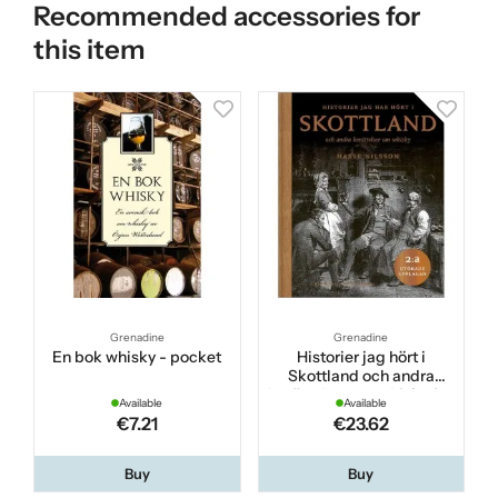
Recommended accessories for
this item
Grenadine
Grenadine
En bok whisky - pocket
Historier jag hört i
Skottland och andra
berättelser om whisky 2:a
Available
Available
utökade upplagan
€7.21
€23.62
Buy
Buy